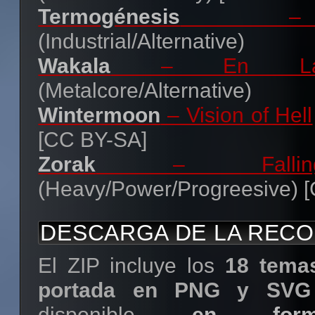
Termogénesis
– F
(Industrial/Alternative)
Wakala
– En Las
(Metalcore/Alternative)
Wintermoon
– Vision of Hell
[CC BY-SA]
Zorak
– Fallin
(Heavy/Power/Progreesive) 
DESCARGA DE LA RECO
El ZIP incluye los
18 tema
portada en PNG y SVG (
disponible
en for