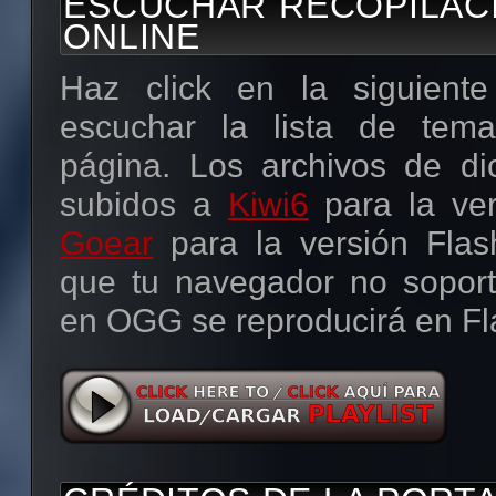
ESCUCHAR RECOPILAC
un mayor ‘feedback’, lo
ONLINE
descarga están puestos 
Haz click en la siguient
pueda contar las veces 
escuchar la lista de tem
descargados.
página. Los archivos de dic
Si compartes este reco
subidos a
Kiwi6
para la ve
cualquier otro sitio
(¡
Goear
para la versión Flas
adelantado!),
usa los mismo
que tu navegador no soport
favor ;).
en OGG se reproducirá en Fl
Metal-Libre.org Orig
(máxima calidad) |
OG
(320kbps)
Metal-Libre.org Origi