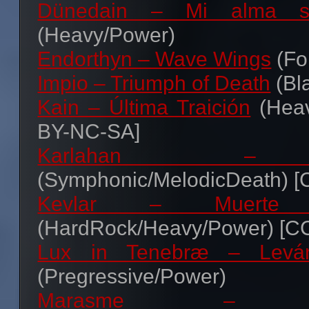
Dünedain – Mi alma s
(Heavy/Power)
Endorthyn – Wave Wings
(Fo
Impio – Triumph of Death
(Bl
Kain – Última Traición
(Heav
BY-NC-SA]
Karlahan – T
(Symphonic/MelodicDeath) 
Kevlar – Muerte
(HardRock/Heavy/Power) [C
Lux in Tenebræ – Levá
(Pregressive/Power)
Marasme – Fire