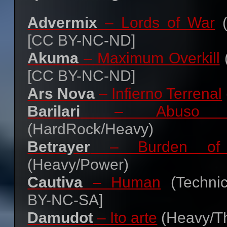
Advermix
– Lords of War
(
[CC BY-NC-ND]
Akuma
– Maximum Overkill
[CC BY-NC-ND]
Ars Nova
– Infierno Terrenal
Barilari
– Abuso D
(HardRock/Heavy)
Betrayer
– Burden of t
(Heavy/Power)
Cautiva
– Human
(Technic
BY-NC-SA]
Damudot
– Ito arte
(Heavy/T