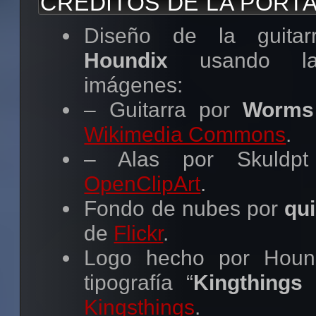
CRÉDITOS DE LA PORT
(máxima calidad) |
OG
Diseño de la guitar
(320kbps)
Houndix
usando las
Imágenes:
Porta
imágenes:
(1417×1417) |
Contra
– Guitarra por
Worms
Cover
(1772×1388)
Wikimedia Commons
.
– Alas por Skuldp
ESCUCHAR ON-LINE
OpenClipArt
.
LISTEN / ESCUCHAR
Me
Fondo de nubes por
qu
Origins
I
(Vol. 1)
de
Flickr
.
LISTEN / ESCUCHAR
Me
Logo hecho por Houn
Origins
II
(Vol. 2)
tipografía “
Kingthings 
Kingsthings
.
¡Que la música libre os acom