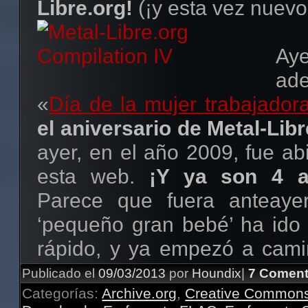
Libre.org!
(¡y esta vez nuevo
Aye
ade
«
Día de la mujer trabajador
el aniversario de Metal-Libr
ayer, en el año 2009, fue ab
esta web.
¡Y ya son 4 a
Parece que fuera anteayer
‘pequeño gran bebé’ ha ido
rápido, y ya empezó a cami
propia y tener una voz 
Publicado el
09/03/2013
por
Houndix
|
7 Coment
Categorías:
coherente y escuchada.
Archive.org
,
Creative Common