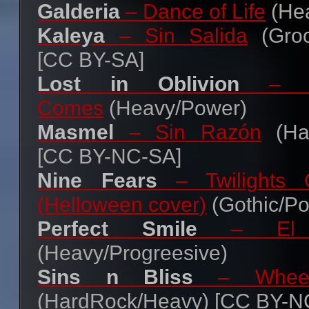
Galderia
– Dance of Life
(He
Kaleya
– Sin Salida
(Groov
[CC BY-SA]
Lost in Oblivion
– At
Comes
(Heavy/Power)
Masmel
– Sin Razón
(Har
[CC BY-NC-SA]
Nine Fears
– Twilights 
(Helloween cover)
(Gothic/P
Perfect Smile
– El A
(Heavy/Progreesive)
Sins n Bliss
– Wheel
(HardRock/Heavy) [CC BY-N