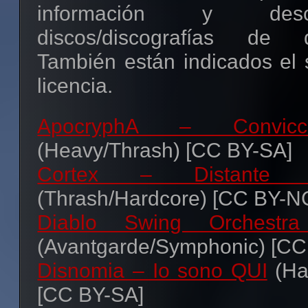
información y des
discos/discografías de 
También están indicados el 
licencia.
ApocryphA – Convicc
(Heavy/Thrash) [CC BY-SA]
Cortex – Distante
(Thrash/Hardcore) [CC BY-N
Diablo Swing Orchestra
(Avantgarde/Symphonic) [C
Disnomia – Io sono QUI
(Ha
[CC BY-SA]