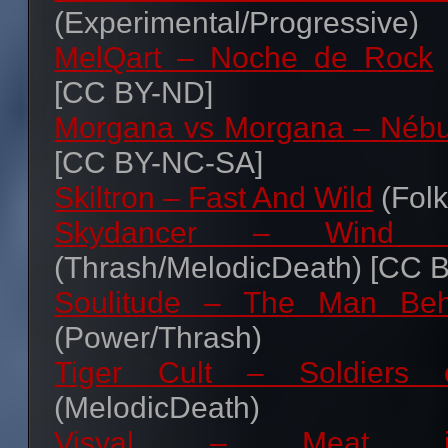
(Experimental/Progressive)
MelQart – Noche de Rock
[CC BY-ND]
Morgana vs Morgana – Nébu
[CC BY-NC-SA]
Skiltron – Fast And Wild
(Folk
Skydancer – Wind o
(Thrash/MelodicDeath) [CC 
Soulitude – The Man Beh
(Power/Thrash)
Tiger Cult – Soldiers
(MelodicDeath)
Visyal – Meat i