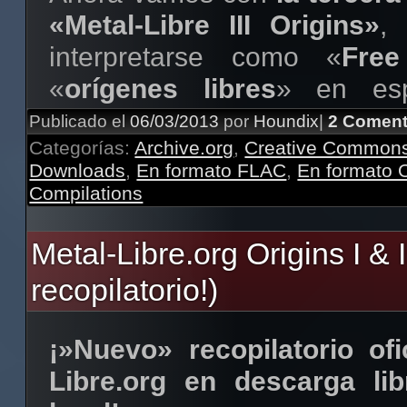
específicas. Lo importante e
«Metal-Libre III Origins»
,
aquí estaremos compartien
interpretarse como «
Free
buen metal libre todo el año,
«
orígenes libres
» en esp
año 😀
pronunciación del número
Publicado el
06/03/2013
por
Houndix
|
2 Coment
Categorías:
inglés como la de la palabra 
Archive.org
,
Creative Common
¡Gracias una vez 
Downloads
,
En formato FLAC
,
En formato
Rodríguez
por todo el c
Compilations
Como ya sabéis algunos anti
portada y contraportada!

al principio esto no er
Metal-Libre.org Origins I & 
descargas exclusivament
Y, por supuesto,
gracias a 
recopilatorio!)
decir, bajo licencias libre
personas, proyectos, pá
Commons, ArtLibre y simil
programas de radio, banda
¡»Nuevo» recopilatorio ofi
se publicaban a menudo di
todos aquellos que de a
Libre.org en descarga lib
que, aunque comparten las
habéis estado apoyando 