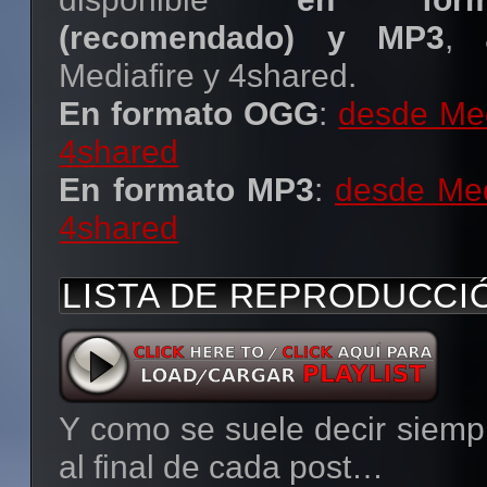
(recomendado) y MP3
, 
Mediafire y 4shared.
En formato OGG
:
desde Med
4shared
En formato MP3
:
desde Med
4shared
LISTA DE REPRODUCCI
Y como se suele decir siemp
al final de cada post…