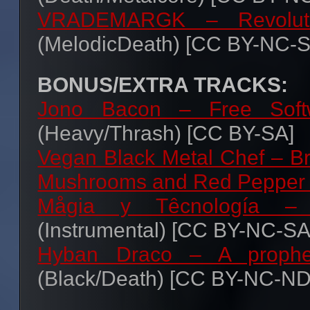
descargados.
VRADEMARGK – Revoluti
03
Cortex
– Dos Caras
– [C
(MelodicDeath) [CC BY-NC-S
Thrash/Hardcore
Si compartes este reco
04
Damudot
– Ito arte –
cualquier otro sitio
(¡
BONUS/EXTRA TRACKS:
Heavy/Thrash
adelantado!),
usa los mismo
Jono Bacon – Free Sof
05
Disnomia
– Io Sono Qui
favor ;).
(Heavy/Thrash) [CC BY-SA]
Heavy/HardRock
Vegan Black Metal Chef – Br
06
Kevlar
– Dime porqué –
[
En formato FLAC
(máxima 
Mushrooms and Red Pepper in
– Heavy/Power/HardRock
formato OGG
(Q7) –
En
Mågia y Têcnología – 
07
Lost in Oblivion
– At Nig
(320kbps)
(Instrumental) [CC BY-NC-SA
[CC BY-NC-ND]
– Heavy/Pow
Hyban Draco – A prophe
ESCUCHAR ON-LINE
08
Marasme
– Firebreather
(Black/Death) [CC BY-NC-ND
SA]
– Sludge/Experimental