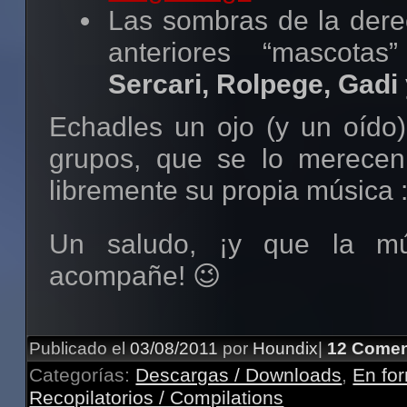
Las sombras de la dere
anteriores “mascota
Sercari, Rolpege, Gadi
Echadles un ojo (y un oído)
grupos, que se lo merecen
libremente su propia música :
Un saludo, ¡y que la mú
acompañe! 😉
Publicado el
03/08/2011
por
Houndix
|
12 Comen
Categorías:
Descargas / Downloads
,
En fo
Recopilatorios / Compilations