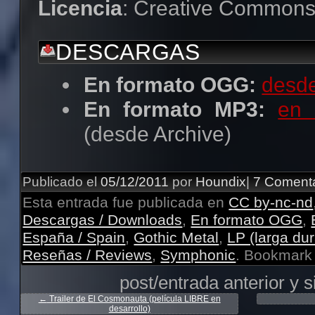
Licencia
: Creative Common
DESCARGAS
En formato OGG:
desde
En formato MP3:
en 
(desde Archive)
Publicado el
05/12/2011
por
Houndix
|
7 Comenta
Esta entrada fue publicada en
CC by-nc-nd
Descargas / Downloads
,
En formato OGG
,
España / Spain
,
Gothic Metal
,
LP (larga du
Reseñas / Reviews
,
Symphonic
. Bookmark
post/entrada anterior y s
←
Trailer de El Cosmonauta (película LIBRE en
desarrollo)