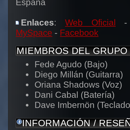
España
Enlaces
:
Web Oficial
-
MySpace
-
Facebook
MIEMBROS DEL GRUPO
Fede Agudo (Bajo)
Diego Millán (Guitarra)
Oriana Shadows (Voz)
Dani Cabal (Batería)
Dave Imbernön (Teclado
INFORMACIÓN / RESE