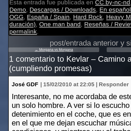
Esta entrada fue publicada en
CC by-nc-nd
Demo
,
Descargas / Downloads
,
En español
OGG
,
España / Spain
,
Hard Rock
,
Heavy M
duración)
,
One man band
,
Reseñas / Revi
permalink
.
post/entrada anterior y s
←
Morgana vs Morgana
1 comentario to
Kevlar – Camino a
(cumpliendo promesas)
José GDF
|
15/02/2010 at 22:05
|
Responder
Interesante, no me acordaba de est
un solo hombre. A ver si lo escucho
detenimiento en el coche, que es en 
en el que me dejan escuchar músic