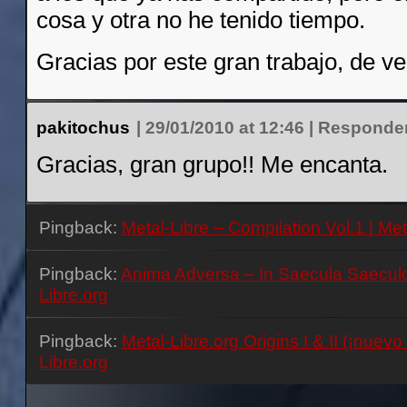
cosa y otra no he tenido tiempo.
Gracias por este gran trabajo, de v
pakitochus
|
29/01/2010 at 12:46
|
Responde
Gracias, gran grupo!! Me encanta.
Pingback:
Metal-Libre – Compilation Vol.1 | Met
Pingback:
Anima Adversa – In Saecula Saeculo
Libre.org
Pingback:
Metal-Libre.org Origins I & II (¡nuevo 
Libre.org