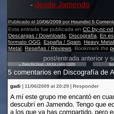
-
desde Jamendo
Publicado el
10/06/2009
por
Houndix
|
5 Coment
Esta entrada fue publicada en
CC by-nc-nd
Descargas / Downloads
,
Discografía
,
En es
formato OGG
,
España / Spain
,
Heavy Meta
Metal
,
Reseñas / Reviews
. Bookmark the
p
post/entrada anterior y s
←
Rape the Dead – Kill the Living (2009)
Nom
5 comentarios en
Discografía de 
gadi
|
11/06/2009 at 20:29
|
Responder
A mí este grupo me encantó en cuan
descubrí en Jamendo. Tengo que ec
a los que ya has compartido, pero e