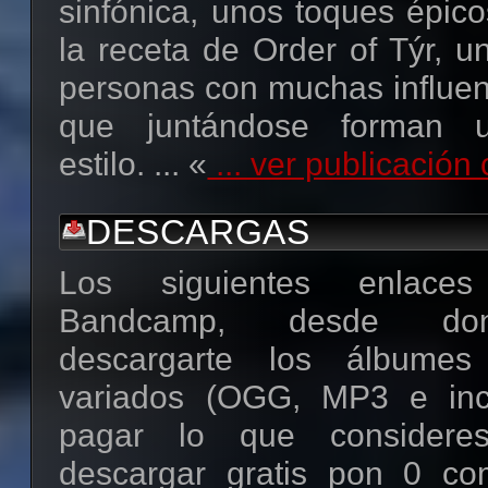
sinfónica, unos toques épic
la receta de Order of Týr, u
personas con muchas influen
que juntándose forman u
estilo. ... «
... ver publicació
DESCARGAS
Los siguientes enlace
Bandcamp, desde do
descargarte los álbumes
variados (OGG, MP3 e in
pagar lo que consideres
descargar gratis pon 0 co