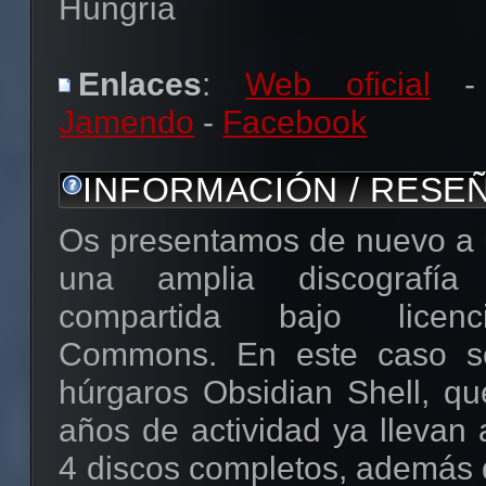
Hungría
Enlaces
:
Web oficial
-
Jamendo
-
Facebook
INFORMACIÓN / RESE
Os presentamos de nuevo a
una amplia discografía
compartida bajo licenc
Commons. En este caso se
húrgaros Obsidian Shell, q
años de actividad ya llevan
4 discos completos, además 