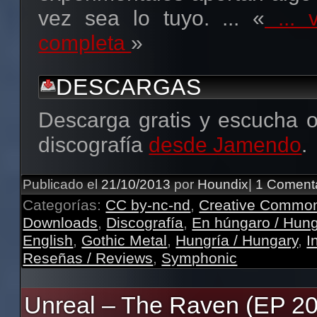
vez sea lo tuyo. ... «
... v
completa
»
DESCARGAS
Descarga gratis y escucha 
discografía
desde Jamendo
.
Publicado el
21/10/2013
por
Houndix
|
1 Coment
Categorías:
CC by-nc-nd
,
Creative Commo
Downloads
,
Discografía
,
En húngaro / Hung
English
,
Gothic Metal
,
Hungría / Hungary
,
I
Reseñas / Reviews
,
Symphonic
Unreal – The Raven (EP 2