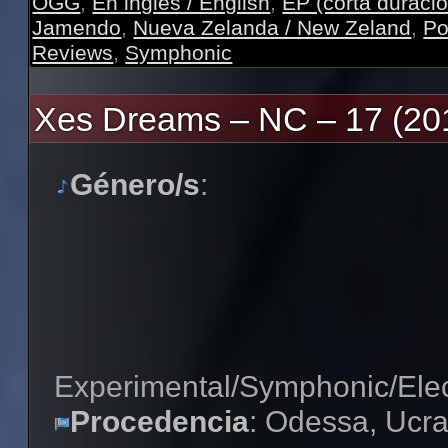
OGG
,
En inglés / English
,
EP (corta duració
Jamendo
,
Nueva Zelanda / New Zeland
,
Po
Reviews
,
Symphonic
Xes Dreams – NC – 17 (20
Género/s
:
Experimental/Symphonic/Elec
Procedencia
: Odessa, Ucra