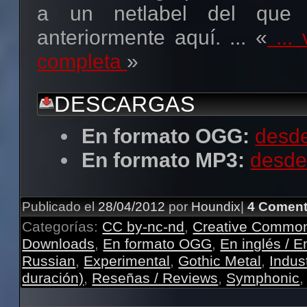
a un netlabel del que
anteriormente aquí. ... «
... 
completa
»
DESCARGAS
En formato OGG:
desde
En formato MP3:
desde
Publicado el
28/04/2012
por
Houndix
|
4 Coment
Categorías:
CC by-nc-nd
,
Creative Commo
Downloads
,
En formato OGG
,
En inglés / E
Russian
,
Experimental
,
Gothic Metal
,
Indust
duración)
,
Reseñas / Reviews
,
Symphonic