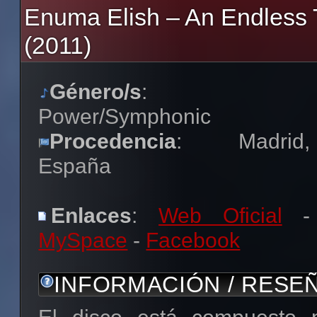
Enuma Elish – An Endless
(2011)
Género/s
:
Power/Symphonic
Procedencia
: Madrid,
España
Enlaces
:
Web Oficial
-
MySpace
-
Facebook
INFORMACIÓN / RESE