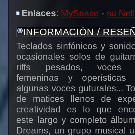
Enlaces
:
MySpace
-
su Net
INFORMACIÓN / RESE
Teclados sinfónicos y sonido
ocasionales solos de guitar
riffs pesados, voces pr
femeninas y operísticas
algunas voces guturales... 
de matices llenos de expe
creatividad es lo que enc
este largo y completo álbu
Dreams, un grupo musical u