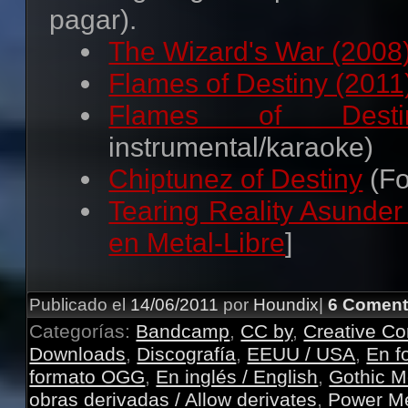
pagar).
The Wizard's War (2008
Flames of Destiny (2011
Flames of Desti
instrumental/karaoke)
Chiptunez of Destiny
(Fo
Tearing Reality Asunder
en Metal-Libre
]
Publicado el
14/06/2011
por
Houndix
|
6 Coment
Categorías:
Bandcamp
,
CC by
,
Creative 
Downloads
,
Discografía
,
EEUU / USA
,
En f
formato OGG
,
En inglés / English
,
Gothic M
obras derivadas / Allow derivates
,
Power Me