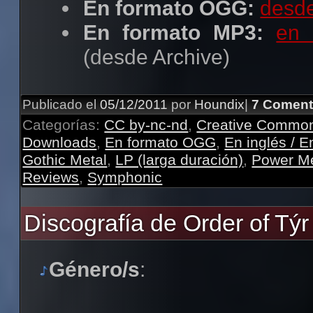
En formato OGG:
desde
En formato MP3:
en 
(desde Archive)
Publicado el
05/12/2011
por
Houndix
|
7 Coment
Categorías:
CC by-nc-nd
,
Creative Commo
Downloads
,
En formato OGG
,
En inglés / E
Gothic Metal
,
LP (larga duración)
,
Power Me
Reviews
,
Symphonic
Discografía de Order of Týr
Género/s
: