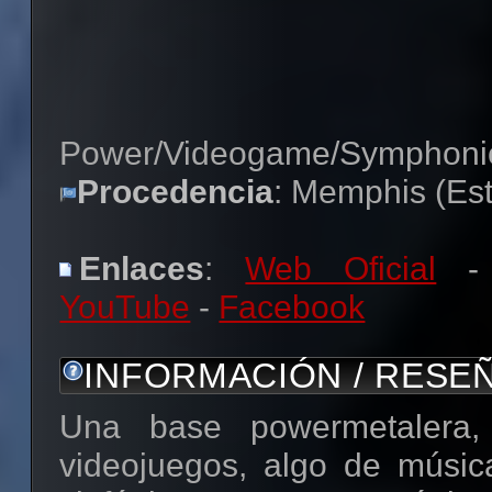
Power/Videogame/Symphoni
Procedencia
: Memphis (Es
Enlaces
:
Web Oficial
YouTube
-
Facebook
INFORMACIÓN / RESE
Una base powermetalera
videojuegos, algo de música