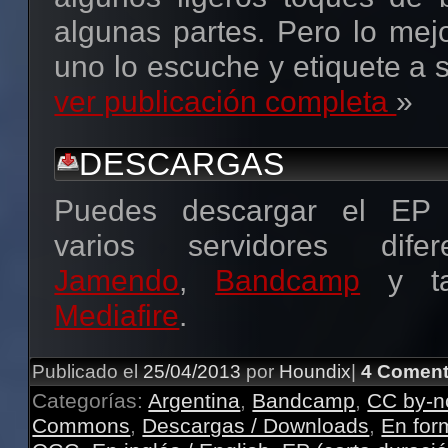
algunas partes. Pero lo mej
uno lo escuche y etiquete a su
ver publicación completa
»
DESCARGAS
Puedes descargar el EP 
varios servidores dife
Jamendo
,
Bandcamp
y ta
Mediafire
.
Publicado el
25/04/2013
por
Houndix
|
4 Coment
Categorías:
Argentina
,
Bandcamp
,
CC by-n
Commons
,
Descargas / Downloads
,
En for