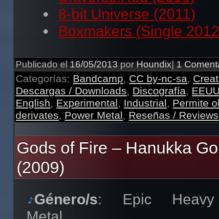
8-bit Universe (2011)
Boxmakers (Single 2012
Publicado el
16/05/2013
por
Houndix
|
1 Coment
Categorías:
Bandcamp
,
CC by-nc-sa
,
Crea
Descargas / Downloads
,
Discografía
,
EEUU
English
,
Experimental
,
Industrial
,
Permite o
derivates
,
Power Metal
,
Reseñas / Reviews
Gods of Fire – Hanukka Go
(2009)
Género/s
: Epic Heavy
Metal