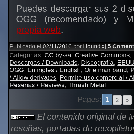
Puedes descargar sus 2 dis
OGG (recomendado) y
propia web
.
Publicado el
02/11/2010
por
Houndix
|
5 Coment
Categorías:
CC by-sa
,
Creative Commons
,
Descargas / Downloads
,
Discografía
,
EEUU
OGG
,
En inglés / English
,
One man band
,
P
/ Allow derivates
,
Permite uso comercial / 
Reseñas / Reviews
,
Thrash Metal
Pages:
1
2
»
El contenido original de
M
reseñas, portadas de recopilator