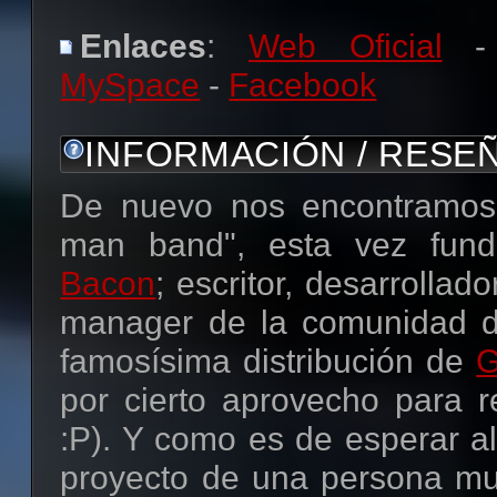
Enlaces
:
Web Oficial
-
MySpace
-
Facebook
INFORMACIÓN / RESE
De nuevo nos encontramos
man band", esta vez fun
Bacon
; escritor, desarrollad
manager de la comunidad
famosísima distribución de
G
por cierto aprovecho para 
:P). Y como es de esperar al
proyecto de una persona mu