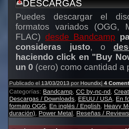
DESCARGAS
Puedes descargar el dis
formatos variados (OGG, 
FLAC)
desde Bandcamp
p
consideras justo
, o
des
haciendo click en "Buy No
un 0
(cero) como cantidad a 
Publicado el
13/03/2013
por
Houndix
|
4 Coment
Categorías:
Bandcamp
,
CC by-nc-nd
,
Crea
Descargas / Downloads
,
EEUU / USA
,
En f
formato OGG
,
En inglés / English
,
Heavy M
duración)
,
Power Metal
,
Reseñas / Review