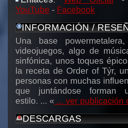
YouTube
-
Facebook
INFORMACIÓN / RESE
Una base powermetalera
videojuegos, algo de música
sinfónica, unos toques épic
la receta de Order of Týr, u
personas con muchas influen
que juntándose forman u
estilo. ... «
... ver publicació
DESCARGAS