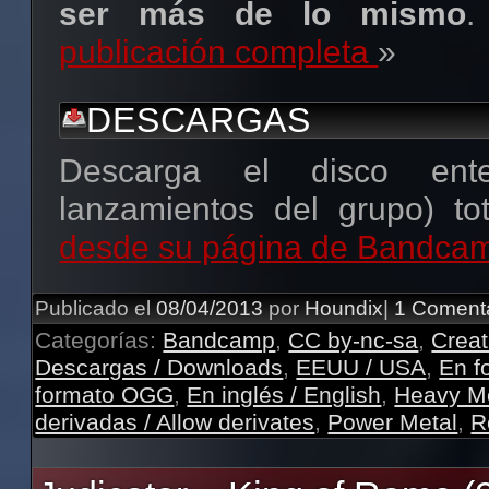
ser más de lo mismo
.
publicación completa
»
DESCARGAS
Descarga el disco ent
lanzamientos del grupo) tot
desde su página de Bandca
Publicado el
08/04/2013
por
Houndix
|
1 Coment
Categorías:
Bandcamp
,
CC by-nc-sa
,
Crea
Descargas / Downloads
,
EEUU / USA
,
En f
formato OGG
,
En inglés / English
,
Heavy M
derivadas / Allow derivates
,
Power Metal
,
R