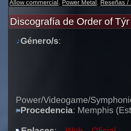
Allow commercial
,
Power Metal
,
Reseñas /
Discografía de Order of Týr
Género/s
:
Power/Videogame/Symphoni
Procedencia
: Memphis (Es
Enlaces
:
Web Oficial