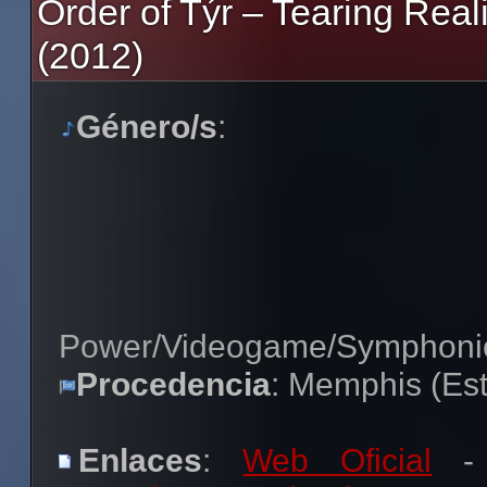
Order of Týr – Tearing Real
(2012)
Género/s
:
Power/Videogame/Symphoni
Procedencia
: Memphis (Es
Enlaces
:
Web Oficial