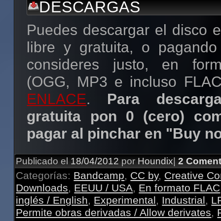
DESCARGAS
Puedes descargar el disco e
libre y gratuita, o pagando
consideres justo, en form
(OGG, MP3 e incluso FLA
ENLACE
.
Para descarg
gratuita pon 0 (cero) co
pagar al pinchar en "Buy n
Publicado el
18/04/2012
por
Houndix
|
2 Coment
Categorías:
Bandcamp
,
CC by
,
Creative 
Downloads
,
EEUU / USA
,
En formato FLAC
inglés / English
,
Experimental
,
Industrial
,
LP
Permite obras derivadas / Allow derivates
,