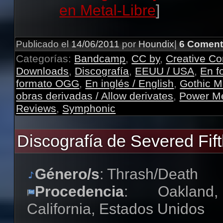
en Metal-Libre
]
Publicado el
14/06/2011
por
Houndix
|
6 Coment
Categorías:
Bandcamp
,
CC by
,
Creative 
Downloads
,
Discografía
,
EEUU / USA
,
En f
formato OGG
,
En inglés / English
,
Gothic M
obras derivadas / Allow derivates
,
Power Me
Reviews
,
Symphonic
Discografía de Severed Fif
Género/s
: Thrash/Death
Procedencia
: Oakland,
California, Estados Unidos