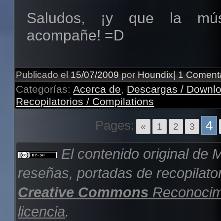
Saludos, ¡y que la mús
acompañe! =D
Publicado el
15/07/2009
por
Houndix
|
1 Coment
Categorías:
Acerca de
,
Descargas / Downl
Recopilatorios / Compilations
Pages:
4
«
1
2
3
El contenido original de
M
reseñas, portadas de recopilator
Creative Commons
Reconocimi
licencia
.