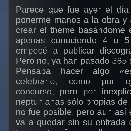
Parece que fue ayer el día
(alternativa a Twitte
ponerme manos a la obra y a
(alternativa a Facebo
crear el theme basándome en
(alternativa a Last.fm), todas
apenas conociendo 4 o 5 
abierto bajo licencia GPL.
empecé a publicar discogra
echarles un ojo, sobretod
Pero no, ya han pasado 365 
del software libre.
Pensaba hacer algo «es
Apoyo a los formatos abier
celebrarlo, como por e
Aunque no parezca algo
concurso, pero por inexpli
formatos como MP3 y 
neptunianas sólo propias de 
problemas tanto para la étic
no fue posible, pero aun así 
tecnológicos (por su código
va a quedar sin su entrada
para nuestros bolsillos, es