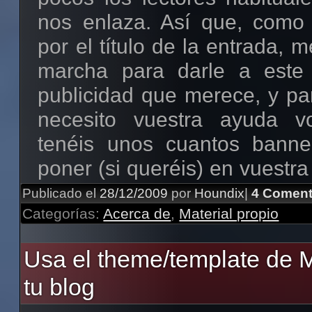
esos casos). En la se
nos enlaza. Así que, como
etiquetas» de la barra derec
por el título de la entrada, 
un ojo a los discos/gru
marcha para darle a este 
licencias y sus permisos.
publicidad que merece, y pa
necesito vuestra ayuda vo
Y creo que esto es todo po
tenéis unos cuantos banne
paciencia, que ya volvere
poner (si queréis) en vuestra
nuevos discos y grupos ;).
a un enlace hacia este blog.
Publicado el
28/12/2009
por
Houndix
|
4 Coment
Categorías:
Acerca de
,
Material propio
Que conste que la idea de
Usa el theme/template de M
este blog no es hacer famos
quienes escribimos en él
tu blog
trata de dar a conocer a 