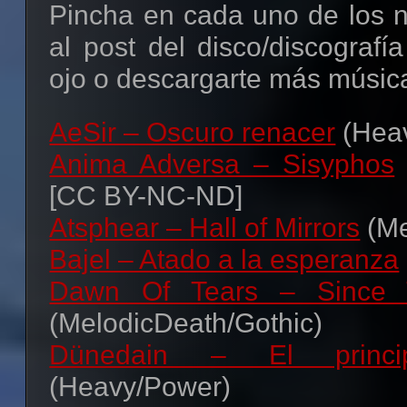
Pincha en cada uno de los n
border="0" alt="Metal-Libre"></a>
Blogger por defecto)
Banners ofrecidos por Serc
al post del disco/discografí
Editado por Houndix
ojo o descargarte más música
Espero que os guste, y q
Banner #1
AeSir – Oscuro renacer
(Hea
alguien ;).
Código para copiar y pegar:
Anima Adversa – Sisyphos
<a href="http://metal-libre
¡Saludos! 😀
[CC BY-NC-ND]
target="_blank"><img
Atsphear – Hall of Mirrors
(Me
src="http://i47.tinypic.com/15i7m
Bajel – Atado a la esperanza
alt="Metal-Libre"></a>
Dawn Of Tears – Since 
(MelodicDeath/Gothic)
Banner #2
Dünedain – El princi
Código para copiar y pegar:
(Heavy/Power)
<a href="http://metal-libre