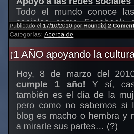
Apoyo a las redes sociales 
Todo el mundo conoce las 
sociales como Facebook o 
Publicado el
17/10/2010
por
Houndix
|
2 Coment
existen interesantes alter
Categorías:
Acerca de
contrario que éstas, compa
¡1 AÑO apoyando la cultura 
para que cualquiera pueda 
propia en su propio servido
Hoy, 8 de marzo del 201
tiene la ventaja de que s
cumple 1 año!
Y sí, cas
privacidad no esconde sec
también es el día de la muj
muchos que hay tras
pero como no sabemos si l
Facebook.
blog es macho o hembra y n
Las redes sociales libr
a mirarle sus partes… (?)
estamos de momento