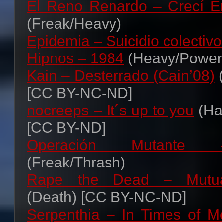
El Reno Renardo – Crecí E
target="_blank"><img
(Freak/Heavy)
src="http://i50.tinypic.com/2zzkk
Epidemia – Suicidio colectivo
alt="Metal-Libre"></a>
Hipnos – 1984
(Heavy/Power
Kain – Desterrado (Cain’08)
Banner #3
[CC BY-NC-ND]
Código para copiar y pegar:
nocreeps – It´s up to you
(Ha
<a href="http://metal-libre
[CC BY-ND]
target="_blank"><img
Operación Mutante
src="http://i49.tinypic.com/34quu
(Freak/Thrash)
alt="Metal-Libre"></a>
Rape the Dead – Mutual
Cualquier mínimo apoyo a e
(Death) [CC BY-NC-ND]
será bien recibido 😉
Serpenthia – In Times of Mo