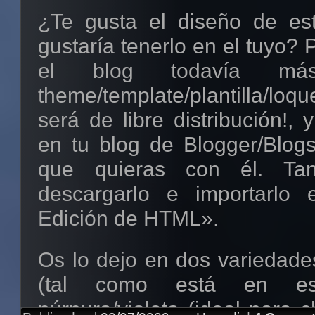
grupos que regalan su pro
¿Te gusta el diseño de est
así difundir la cultura lib
gustaría tenerlo en el tuyo? 
ateo manda.
el blog todavía más
theme/template/plantilla/loq
Minibanners:
será de libre distribución!, 
en tu blog de Blogger/Blogs
Mascota #1
que quieras con él. Ta
Código para copiar y pegar:
descargarlo e importarlo
<a href="http://metal-libre
Edición de HTML».
target="_blank"><img
Os lo dejo en dos variedades
src="http://i48.tinypic.com/rt3xj
(tal como está en es
alt="Metal-Libre"></a>
púrpura/violeta (ideal para c