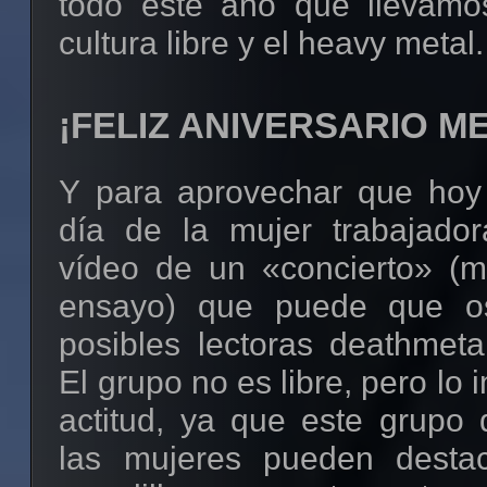
todo este año que llevamo
MP3, por el cual pagamos 
cultura libre y el heavy metal.
comprar cualquier product
como CDs/DVDs, dis
¡FELIZ ANIVERSARIO ME
reproductores multimedia,
podríamos ahorrarnos us
Y para aprovechar que hoy
libres.
día de la mujer trabajado
vídeo de un «concierto» (
En Metal-Libre apoyaremos
ensayo) que puede que o
el formato de sonido
OGG 
posibles lectoras deathmeta
alternativa al famosísimo M
El grupo no es libre, pero lo 
formato de compresión en ve
actitud, ya que este grupo
privativo RAR. Ya estoy
las mujeres pueden destac
convertir algunos de los disc