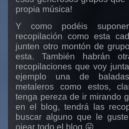
propia música!
alt="Metal-Libre"></a>
Descargar
la plantilla
(desde
Y como podéis suponer
Mascota #2
NEGRO Y VIOLETA/PÚR
recopilación como esta ca
Código para copiar y pegar:
junten otro montón de grup
<a href="http://metal-libre
esta. También habrán ot
target="_blank"><img
recopilaciones que voy junt
src="http://i50.tinypic.com/5occ4
ejemplo una de balada
alt="Metal-Libre"></a>
metaleros como estos, cla
Minibanner rotatorio
(camb
tenga pereza de ir mirando 
cada 5 segundos que se entr
en el blog, tendrá las reco
buscar alguno que le guste
ojear todo el blog 😛