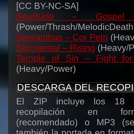
¡Saludos, y que la mús
[CC BY-NC-SA]
acompañe! =D
Soulitude – Gospe
(Power/Thrash/MelodicDeath
Speranthas – Cor Petri
(Heav
Stormental – Rising
(Heavy/P
Temple of Sin – Fight fo
(Heavy/Power)
DESCARGA DEL RECOPI
El ZIP incluye los 18
recopilación en f
(recomendado) o MP3 (seg
también la portada en format