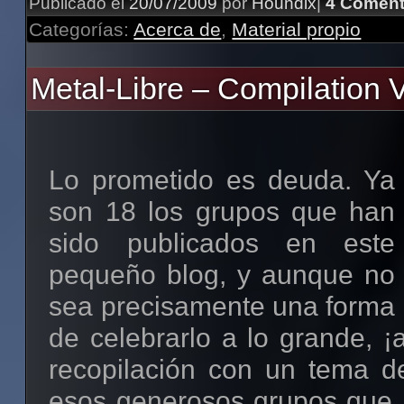
Publicado el
20/07/2009
por
Houndix
|
4 Coment
Mascota #2
metaleras, que sé que os g
Categorías:
Acerca de
,
Material propio
Código para copiar y pegar:
:P).
Metal-Libre – Compilation V
<a href="http://metal-libre
NEGRO Y ROJO
target="_blank"><img
src="http://i45.tinypic.com/34jev
Lo prometido es deuda. Ya
alt="Metal-Libre"></a>
Banners de tamaño medio
son 18 los grupos que han
sido publicados en este
Mascota #1
pequeño blog, y aunque no
Código para copiar y pegar:
sea precisamente una forma
de celebrarlo a lo grande, ¡
<a href="http://metal-libre
recopilación con un tema 
target="_blank"><img
esos generosos grupos que 
src="http://i47.tinypic.com/wtta2