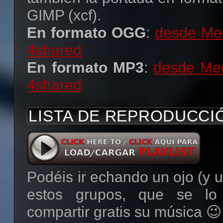
GIMP (xcf).
En formato OGG
:
desde Med
4shared
En formato MP3
:
desde Med
4shared
LISTA DE REPRODUCCI
Podéis ir echando un ojo (y u
estos grupos, que se lo
compartir gratis su música 😉