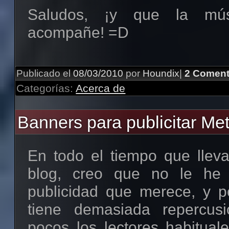
comparten su propia mús
Saludos, ¡y que la mús
totalmente gratis y leg
acompañe! =D
mencionan públicamente qué 
Y por raro que suene, par
Publicado el
08/03/2010
por
Houndix
|
2 Coment
usar licencias comerciales/
Categorías:
Acerca de
siendo totalmente legal y gra
lo cual no creo que esté 
Banners para publicitar Met
apoyar. Así que a partir
tomaremos más en serio l
En todo el tiempo que llev
apoyando principalmente l
blog, creo que no le he
Creative Commons, dejando
publicidad que merece, y po
plano aquellos cuya web n
tiene demasiada repercus
licencia (aunque quizá pregu
pocos los lectores habitual