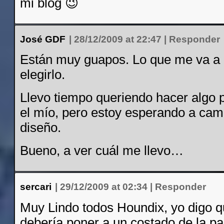
mi blog 😉
José GDF
|
28/12/2009 at 22:47
|
Responder
Están muy guapos. Lo que me va a 
elegirlo.
Llevo tiempo queriendo hacer algo 
el mío, pero estoy esperando a camb
diseño.
Bueno, a ver cuál me llevo…
sercari
|
29/12/2009 at 02:34
|
Responder
Muy Lindo todos Houndix, yo digo q
debería poner a un costado de la p