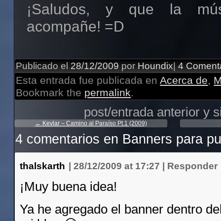
¡Saludos, y que la mús
acompañe! =D
Publicado el
28/12/2009
por
Houndix
|
4 Coment
Esta entrada fue publicada en
Acerca de
,
M
Bookmark the
permalink
.
post/entrada anterior y s
←
Kevlar – Camino al Paraíso Pt.1 (2009)
4 comentarios en
Banners para pub
thalskarth
|
28/12/2009 at 17:27
|
Responder
¡Muy buena idea!
Ya he agregado el banner dentro de