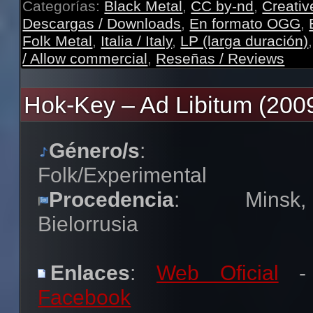
Categorías:
Black Metal
,
CC by-nd
,
Creati
Descargas / Downloads
,
En formato OGG
,
Folk Metal
,
Italia / Italy
,
LP (larga duración)
/ Allow commercial
,
Reseñas / Reviews
Hok-Key – Ad Libitum (200
Género/s
:
Folk/Experimental
Procedencia
: Minsk,
Bielorrusia
Enlaces
:
Web Oficial
-
Facebook