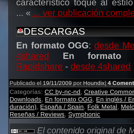
característico toque al estil
... «
... ver publicación compl
DESCARGAS
En formato OGG
:
desde Med
4shared
En formato 
Rapidshare
-
desde 4shared
Publicado el
19/11/2009
por
Houndix
|
4 Coment
Categorías:
CC by-nc-nd
,
Creative Commo
Downloads
,
En formato OGG
,
En inglés / E
duración)
,
España / Spain
,
Folk Metal
,
Melo
Reseñas / Reviews
,
Symphonic
El contenido original de
M