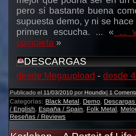
pero sí bastante buena com
supuesta demo, y ni se hace c
primera escucha. ... «
... v
completa
»
DESCARGAS
desde Megaupload
-
desde 4
Publicado el
11/03/2010
por
Houndix
|
1 Comenta
Categorías:
Black Metal
,
Demo
,
Descargas
/ English
,
España / Spain
,
Folk Metal
,
Melo
Reseñas / Reviews