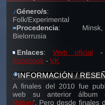
Género/s
:
Folk/Experimental
Procedencia
: Minsk,
Bielorrusia
Enlaces
:
Web oficial
-
Facebook
-
VK
INFORMACIÓN / RESE
A finales del 2010 fue pub
web su anterior álbum c
libitum
'. Pero desde finales