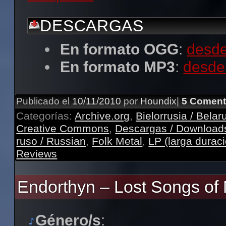
DESCARGAS
En formato OGG
:
desde
En formato MP3
:
desde
Publicado el
10/11/2010
por
Houndix
|
5 Coment
Categorías:
Archive.org
,
Bielorrusia / Belar
Creative Commons
,
Descargas / Download
ruso / Russian
,
Folk Metal
,
LP (larga durac
Reviews
Endorthyn – Lost Songs of 
Género/s
: