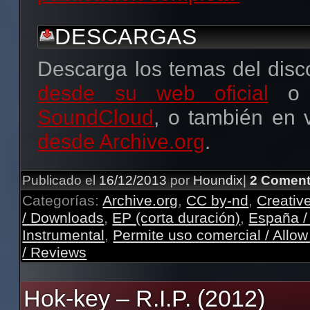
DESCARGAS
Descarga los temas del disc
desde su web oficial
o 
SoundCloud
, o también en 
desde Archive.org
.
Publicado el
16/12/2013
por
Houndix
|
2 Coment
Categorías:
Archive.org
,
CC by-nd
,
Creati
/ Downloads
,
EP (corta duración)
,
España /
Instrumental
,
Permite uso comercial / Allo
/ Reviews
Hok-key – R.I.P. (2012)