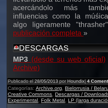
acercándolo más tamb
influencias como la múśica
algo ligeramente "thrasher"
publicación completa
»
DESCARGAS
MP3
(desde su web oficial)
Archive)
Publicado el
28/05/2013
por
Houndix
|
4 Coment
Categorías:
Archive.org
,
Bielorrusia / Belar
Creative Commons
,
Descargas / Download
Experimental
,
Folk Metal
,
LP (larga duració