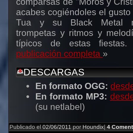
comparsas de "Moros y Crist
acabes cogiéndoles el gusto
Tua y su Black Metal 
trompetas y ritmos y melod
típicos de estas fiestas.
publicación completa
»
DESCARGAS
En formato OGG:
desde
En formato MP3:
desd
(su netlabel)
Publicado el
02/06/2011
por
Houndix
|
4 Coment