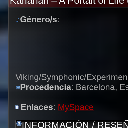
Karlahan – A Portait of Life
Género/s
:
Viking/Symphonic/Experimen
Procedencia
: Barcelona, 
Enlaces
:
MySpace
INFORMACIÓN / RESE