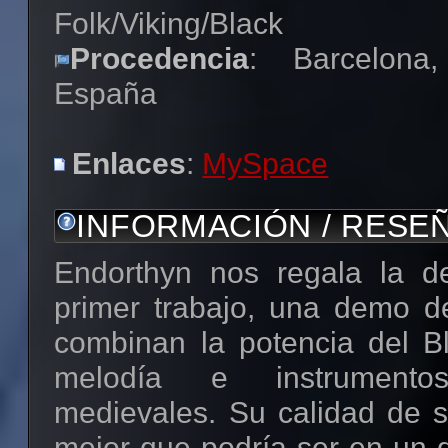
Folk/Viking/Black
Procedencia
: Barcelona,
España
Enlaces
:
MySpace
INFORMACIÓN / RESE
Endorthyn nos regala la d
primer trabajo, una demo 
combinan la potencia del B
melodía e instrument
medievales. Su calidad de s
mejor que podría ser en un 