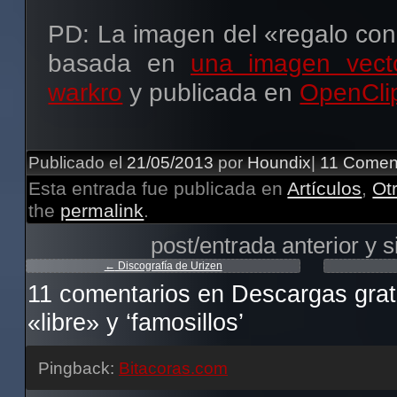
PD: La imagen del «regalo con
basada en
una imagen vecto
warkro
y publicada en
OpenCli
Publicado el
21/05/2013
por
Houndix
|
11 Comen
Esta entrada fue publicada en
Artículos
,
Ot
the
permalink
.
post/entrada anterior y s
←
Discografía de Urizen
11 comentarios en
Descargas gratu
«libre» y ‘famosillos’
Pingback:
Bitacoras.com