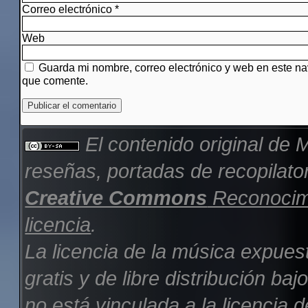
Correo electrónico
*
Web
Guarda mi nombre, correo electrónico y web en este n
que comente.
El contenido original de
M
reseñas, portadas de recopilator
Creative Commons
Reconocimi
licencia
.
La licencia de la música expues
gratis y de libre distribución b
no está vinculada a la licencia d