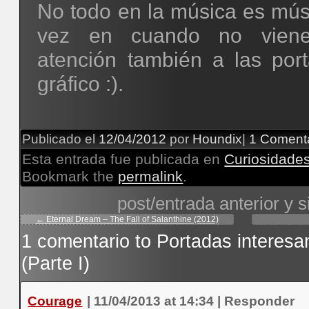
No todo en la música es mús
vez en cuando no viene
atención también a las port
gráfico :).
Publicado el
12/04/2012
por
Houndix
|
1 Coment
Esta entrada fue publicada en
Curiosidade
Bookmark the
permalink
.
post/entrada anterior y s
←
Eternal Dream – The Fall of Salanthine (2012)
1 comentario to
Portadas interesa
(Parte I)
Courage
|
11/04/2013 at 14:34
|
Responder