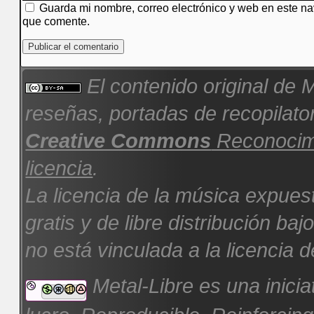
Guarda mi nombre, correo electrónico y web en este n
que comente.
El contenido original de
M
reseñas, portadas de recopilator
Creative Commons
Reconocimi
licencia
.
La licencia de la música expues
gratis y de libre distribución b
no está vinculada a la licencia d
Metal-Libre es una inicia