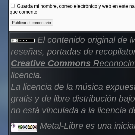
Guarda mi nombre, correo electrónico y web en este n
que comente.
El contenido original de
M
reseñas, portadas de recopilator
Creative Commons
Reconocimi
licencia
.
La licencia de la música expues
gratis y de libre distribución b
no está vinculada a la licencia d
Metal-Libre es una inicia