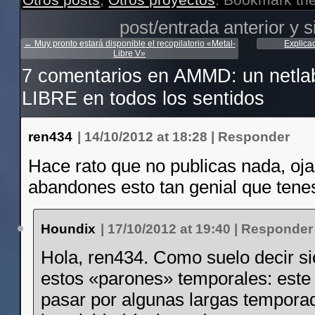
post/entrada anterior y s
←
Muy pronto estará disponible el recopilatorio «Metal-
Explica
Libre V»
7 comentarios en
AMMD: un netlab
LIBRE en todos los sentidos
ren434
|
14/10/2012 at 18:28
|
Responder
Hace rato que no publicas nada, oja
abandones esto tan genial que tene
Houndix
|
17/10/2012 at 19:40
|
Responder
Hola, ren434. Como suelo decir s
estos «parones» temporales: este
pasar por algunas largas tempora