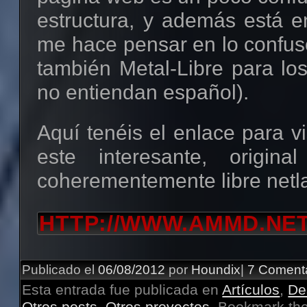
estructura, y además está e
me hace pensar en lo confus
también Metal-Libre para los
no entiendan español).
Aquí tenéis el enlace para vi
este interesante, origina
coherementemente libre netl
HTTP://WWW.AMMD.NE
Publicado el
06/08/2012
por
Houndix
|
7 Coment
Esta entrada fue publicada en
Artículos
,
De
Otros posts
,
Otros proyectos
. Bookmark th