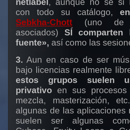
netlabel
, aunque no sé si 
con todo su catálogo,
e
Sebkha-Chott
(uno de 
asociados)
SÍ comparten 
fuente»,
así como las sesio
3.
Aun en caso de ser músi
bajo licencias realmente libr
estos grupos suelen u
privativo
en sus procesos 
mezcla, masterización, et
algunas de las aplicaciones
suelen ser algunas com