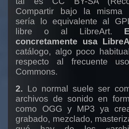
tal es CC BY-SA (Reco
Compartir bajo la misma l
sería lo equivalente al GP
libre o al LibreArt.
concretamente usa LibreA
catálogo, algo poco habitua
respecto al frecuente us
Commons.
2.
Lo normal suele ser comp
archivos de sonido en for
como OGG y MP3 ya crea
grabado, mezclado, masteriz
qué hay de los «archi