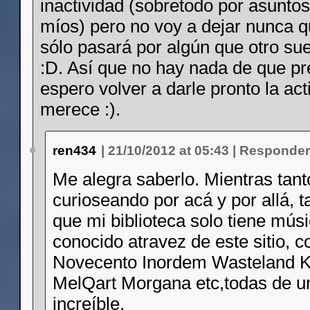
inactividad (sobretodo por asunto
míos) pero no voy a dejar nunca 
sólo pasará por algún que otro su
:D. Así que no hay nada de que p
espero volver a darle pronto la ac
merece :).
ren434
|
21/10/2012 at 05:43
|
Responder
Me alegra saberlo. Mientras tant
curioseando por acá y por allá, t
que mi biblioteca solo tiene mús
conocido atravez de este sitio, 
Novecento Inordem Wasteland K
MelQart Morgana etc,todas de u
increíble.