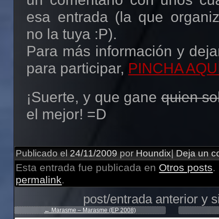
esa entrada (la que organiz
no la tuya :P).
Para más información y deja
para participar,
PINCHA AQU
¡Suerte, y que gane
quien so
el mejor! =D
Publicado el
24/11/2009
por
Houndix
|
Deja un c
Esta entrada fue publicada en
Otros posts
.
permalink
.
post/entrada anterior y s
←
Marasme – Marasme (EP 2008)