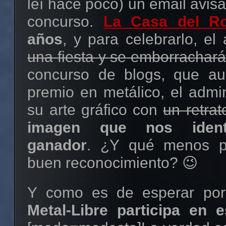
leí hace poco) un email avi
concurso.
La Casa del R
años
, y para celebrarlo, e
una fiesta y se emborrachará
concurso de blogs, que au
premio en metálico, el admi
su arte gráfico con
un retrat
imagen que nos ident
ganador
. ¿Y qué menos p
buen reconocimiento? 😉
Y como es de esperar por 
Metal-Libre participa en 